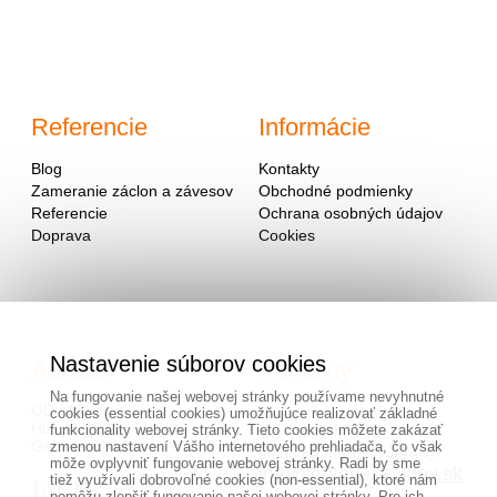
Referencie
Informácie
Blog
Kontakty
Zameranie záclon a závesov
Obchodné podmienky
Referencie
Ochrana osobných údajov
Doprava
Cookies
Nastavenie súborov cookies
Adresa
Kontakty
Na fungovanie našej webovej stránky používame nevyhnutné
OD - Mladosť
cookies (essential cookies) umožňujúce realizovať základné
Hlavná 951
0940 091 999
funkcionality webovej stránky. Tieto cookies môžete zakázať
Galanta 924 01
zmenou nastavení Vášho internetového prehliadača, čo však
alebo na mailovej adrese
môže ovplyvniť fungovanie webovej stránky. Radi by sme
info@hotovezaclony.sk
tiež využívali dobrovoľné cookies (non-essential), ktoré nám
pomôžu zlepšiť fungovanie našej webovej stránky. Pre ich