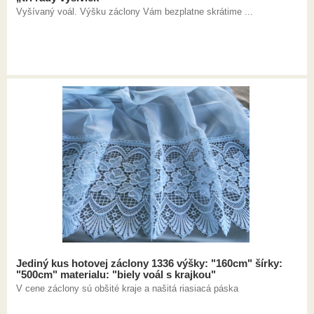
Vyšívaný voál. Výšku záclony Vám bezplatne skrátime ...
Jediný kus hotovej záclony 1336 výšky: "160cm" šírky:
"500cm" materialu: "biely voál s krajkou"
V cene záclony sú obšité kraje a našitá riasiacá páska