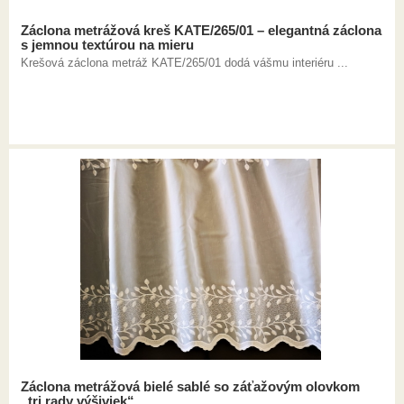
Záclona metrážová kreš KATE/265/01 – elegantná záclona
s jemnou textúrou na mieru
Krešová záclona metráž KATE/265/01 dodá vášmu interiéru ...
Záclona metrážová bielé sablé so záťažovým olovkom
„tri rady výšiviek“