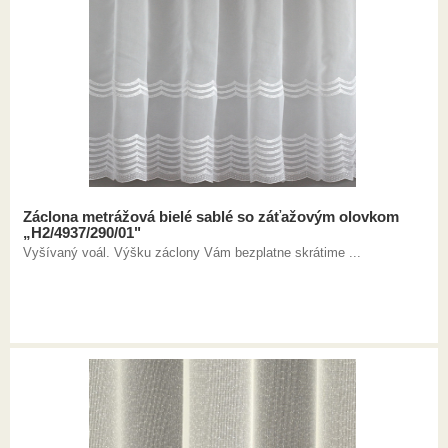
Záclona metrážová bielé sablé so záťažovým olovkom
„H2/4937/290/01"
Vyšívaný voál. Výšku záclony Vám bezplatne skrátime ...