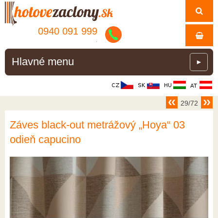
0940 091 999
.
Hlavné menu
►
29/72
Záves black-out metrážový „Hoya“ 03
odieň capucino