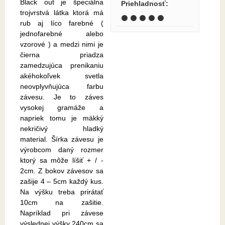
Black out je špeciálna
Priehladnosť
:
trojvrstvá látka ktorá má
⚫ ⚫ ⚫ ⚫ ⚫
rub aj líco farebné (
jednofarebné alebo
vzorové ) a medzi nimi je
čierna priadza
zamedzujúca prenikaniu
akéhokoľvek svetla
neovplyvňujúca farbu
závesu. Je to záves
vysokej gramáže a
napriek tomu je mäkký
nekričivý hladký
material. Šírka závesu je
výrobcom daný rozmer
ktorý sa môže líšiť + / -
2cm. Z bokov závesov sa
zašije 4 – 5cm každý kus.
Na výšku treba prirátať
10cm na zašitie.
Napríklad pri závese
výslednej výšky 240cm sa