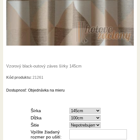
Vzorový black-outový záves šírky 145cm
Kód produktu:
21261
Dostupnosť:
Objednávka na mieru
Šírka
Dĺžka
Šitie
Vpíšte žiadaný
rozmer po ušití: